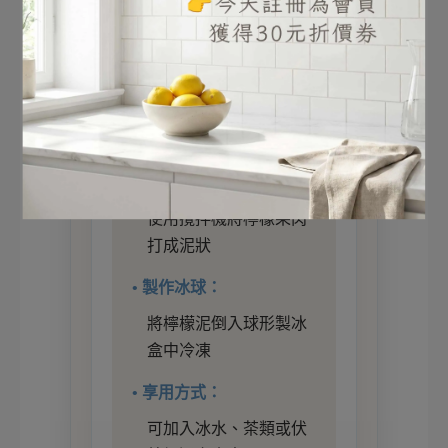
• 處理檸檬：
將6-12顆檸檬去皮，取
出果肉
• 打成果泥：
使用攪拌機將檸檬果肉
打成泥狀
• 製作冰球：
將檸檬泥倒入球形製冰
盒中冷凍
• 享用方式：
可加入冰水、茶類或伏