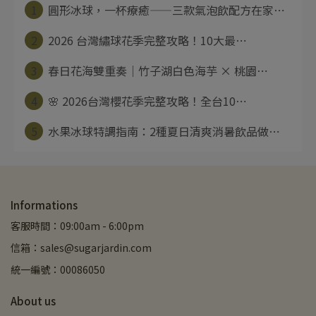
1
圓形冰球，一杯療癒——三款氣泡飲配方在家⋯
2
2026 台灣繡球花季完整攻略！10大最⋯
3
春日花海雙重奏｜竹子湖白色海芋 × 桃園⋯
4
🌸 2026台灣櫻花季完整攻略！全台10⋯
5
水果冰球特調指南：2種夏日清爽消暑飲品做⋯
Informations
客服時間：09:00am - 6:00pm
信箱：sales@sugarjardin.com
統一編號：00086050
About us