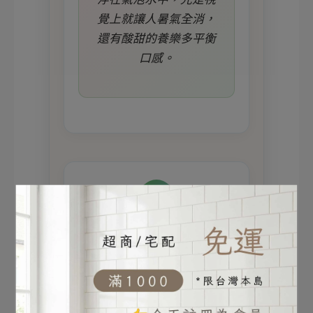
覺上就讓人暑氣全消，
還有酸甜的養樂多平衡
口感。
2
檸檬冰球特調
來自美國部落客分享的創意做
法，特別適合夏日解渴
🍋 製作步驟：