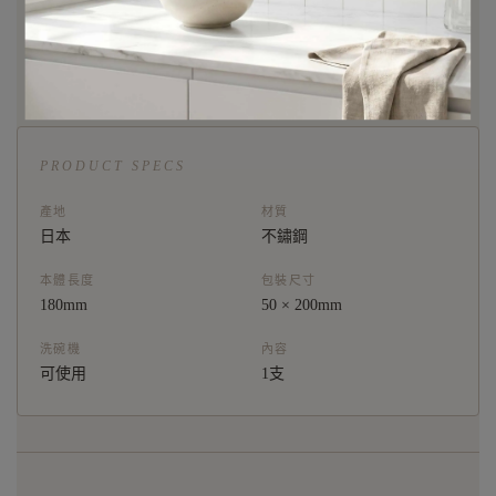
PRODUCT SPECS
產地
材質
日本
不鏽鋼
本體長度
包裝尺寸
180mm
50 × 200mm
洗碗機
內容
可使用
1支