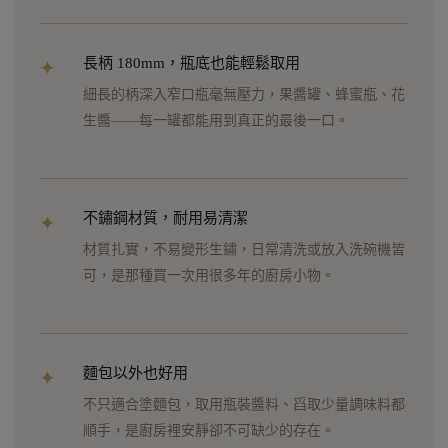
長柄 180mm，瓶底也能輕鬆取用
✦
細長的柄深入窄口瓶毫無壓力，果醬罐、蜂蜜瓶、花
生醬——每一罐都能用到真正的最後一口。
不鏽鋼材質，耐用易清潔
✦
材質扎實，不易變形生鏽，日常清洗或放入洗碗機皆
可，是那種買一次用很多年的廚房小物。
麵包以外也好用
✦
不只適合塗麵包，取用瓶裝醬料、舀取少量調味料都
順手，是廚房裡安靜卻不可缺少的存在。