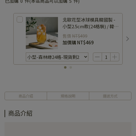
已加購
0
件
(本區商品可以加購
5
件)
北歐花型冰球模具韓國製 -
小型2.5cm款(24格裝) / 韓製
矽膠製冰盒 / 日常飲品首選
售價
NT$499
加價購
NT$469
商品介紹
規格說明
運送方式
商品介紹