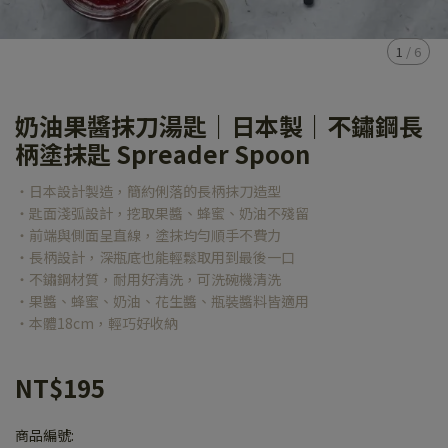
1
/
6
奶油果醬抹刀湯匙｜日本製｜不鏽鋼長
柄塗抹匙 Spreader Spoon
・日本設計製造，簡約俐落的長柄抹刀造型
・匙面淺弧設計，挖取果醬、蜂蜜、奶油不殘留
・前端與側面呈直線，塗抹均勻順手不費力
・長柄設計，深瓶底也能輕鬆取用到最後一口
・不鏽鋼材質，耐用好清洗，可洗碗機清洗
・果醬、蜂蜜、奶油、花生醬、瓶裝醬料皆適用
・本體18cm，輕巧好收納
NT$195
商品編號: