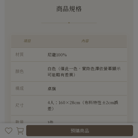
商品規格
項目
內容
尼龍100%
材質
白色（僅此一色，實際色澤依螢幕顯示
顏色
可能略有差異）
桌旗
構成
4人：160×28cm（布料特性±2cm誤
尺寸
差）
1件
數量
預購商品
不可訂製
可否訂製