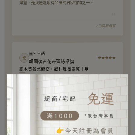
厚重，是我送過最有品味的居家禮物之一。
"
已驗證購買
熊＊＊語
熊
★
★
★
★
★
韓國復古花卉蕾絲桌旗
跟木質餐桌超搭，鄉村風氛圍感十足
家裡是木質餐桌，鋪上這條桌旗之後，整個用餐空間瞬
間有了鄉村庭園的氛圍，花卉蕾絲圖紋和扇貝花邊都很
細緻，每天吃飯的時候都覺得心情特別好。
"
已驗證購買