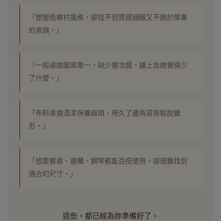
「想營造鄉村風格，卻找不到質感細緻又不過於厚重
的桌旗。」
「一般桌旗圖案單一，缺少層次感，鋪上去總覺得少
了什麼。」
「布料桌旗清潔保養麻煩，用久了邊角容易鬆脫變
形。」
「想要餐桌、邊櫃、鋼琴都能百搭使用，卻很難找到
適合的尺寸。」
這些，都已經為妳準備好了。