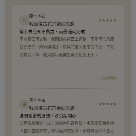
龍＊＊安
龍
★
★
★
★
★
韓國復古花卉蕾絲桌旗
鋪上去完全不費力，兩分鐘就完成
不需要任何安裝，攤開鋪在桌面上調整一下垂墜的角度
就完成了，兩分鐘搞定，扇貝花邊的垂墜方向擺一下就
很有型，第一次用鄉村風佈置桌面也很上手。
"
已驗證購買
章＊＊如
章
★
★
★
★
★
韓國復古花卉蕾絲桌旗
送閨蜜當喬遷禮，收到超開心
朋友剛搬新家，送了這條桌旗當賀禮，她說鋪在新餐桌
上整個空間都有了鄉村庭園的氛圍，很有質感又不會太