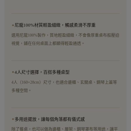
尼龍100%材質輕盈細緻，觸感柔滑不厚重
選用尼龍100%製作，質地輕盈細緻，不會像厚重桌布般壓迫
視覺，鋪在任何桌面上都顯得輕盈通透。
4人尺寸選擇，百搭多種桌型
4人（160×28cm）尺寸，也適合邊櫃、玄關桌、鋼琴上蓋等
多種空間。
多用途擺放，讓每個角落都有儀式感
除了餐桌，也可以做為邊櫃、層架、鋼琴罩布等用途，讓平