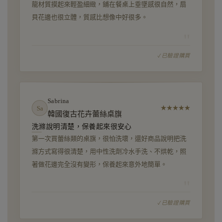
龍材質摸起來輕盈細緻，鋪在餐桌上垂墜感很自然，扇
貝花邊也很立體，質感比想像中好很多。
"
已驗證購買
Sabrina
Sa
★
★
★
★
★
韓國復古花卉蕾絲桌旗
洗滌說明清楚，保養起來很安心
第一次買蕾絲類的桌旗，很怕洗壞，還好商品說明把洗
滌方式寫得很清楚，用中性洗劑冷水手洗、不烘乾，照
著做花邊完全沒有變形，保養起來意外地簡單。
"
已驗證購買