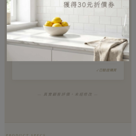
Teresa
Te
★
★
★
★
★
韓國復古花卉蕾絲桌旗
用了幾個月依然平整，沒有鬆脫
已經用了好一段時間，兩側扇貝花邊依然平整立體，沒
有鬆脫抽紗的情形，尼龍材質也很耐看不變形，質感維
持得很好，是會想長期使用下去的桌旗。
"
已驗證購買
— 真實顧客評價，未經修改 —
PRODUCT SPECS