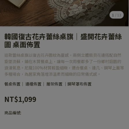
1
/
13
韓國復古花卉蕾絲桌旗｜盛開花卉蕾絲
圖 桌面佈置
這款蕾絲桌旗以復古花卉圖紋為靈感，兩側立體扇貝花邊搭配自然
垂墜流蘇，鋪在木質餐桌上，讓每一次用餐都多了一份鄉村庭園的
浪漫氣息。尼龍100%材質輕盈細緻，適合餐桌、邊几、鋼琴上蓋等
多種場合，為居家角落增添溫柔而細緻的日常儀式感。
餐桌佈置｜ 邊櫃佈置｜ 層架佈置 ｜鋼琴罩布佈置
NT$1,099
商品編號: