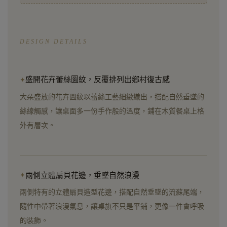
DESIGN DETAILS
盛開花卉蕾絲圖紋，反覆排列出鄉村復古感
大朵盛放的花卉圖紋以蕾絲工藝細緻織出，搭配自然垂墜的
絲線觸感，讓桌面多一份手作般的溫度，鋪在木質餐桌上格
外有層次。
兩側立體扇貝花邊，垂墜自然浪漫
兩側特有的立體扇貝造型花邊，搭配自然垂墜的流蘇尾端，
隨性中帶著浪漫氣息，讓桌旗不只是平鋪，更像一件會呼吸
的裝飾。