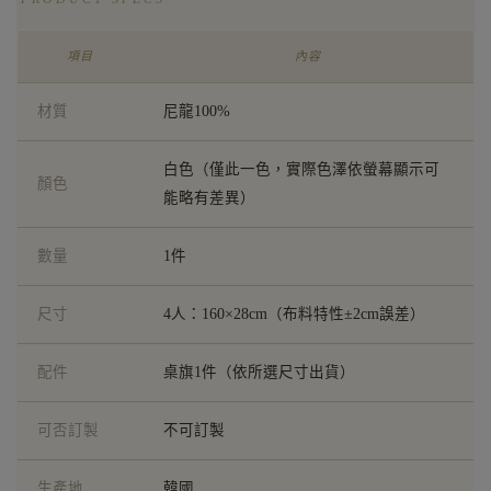
項目
內容
材質
尼龍100%
白色（僅此一色，實際色澤依螢幕顯示可
顏色
能略有差異）
數量
1件
尺寸
4人：160×28cm（布料特性±2cm誤差）
配件
桌旗1件（依所選尺寸出貨）
可否訂製
不可訂製
生產地
韓國