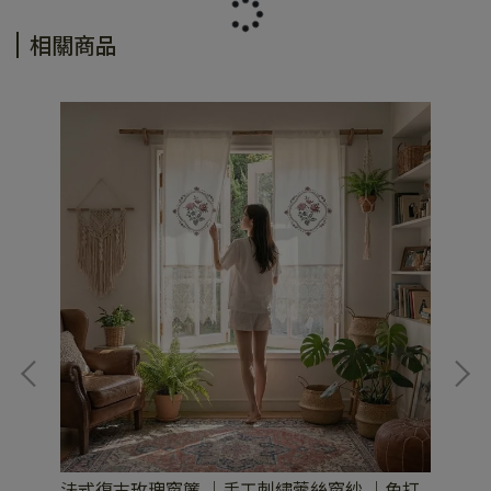
相關商品
法式復古玫瑰窗簾 ｜手工刺繡蕾絲窗紗 ｜免打
古