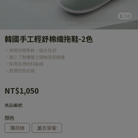
1
/
10
韓國手工輕舒棉織拖鞋-2色
。棉質材質柔軟，吸水性好
。減少了對樓層之間噪音的擔憂
。採用防滑材料製成
。舒適的色彩感
NT$1,050
商品編號:
顏色
薄荷綠
薰衣草紫