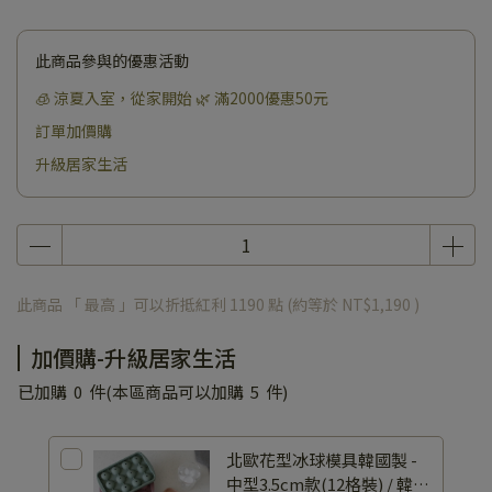
此商品參與的優惠活動
🧊 涼夏入室，從家開始 🌿 滿2000優惠50元
訂單加價購
升級居家生活
此商品 「 最高 」可以折抵紅利
1190
點 (約等於
NT$1,190
)
加價購-升級居家生活
已加購
0
件
(本區商品可以加購
5
件)
北歐花型冰球模具韓國製 -
中型3.5cm款(12格裝) / 韓製