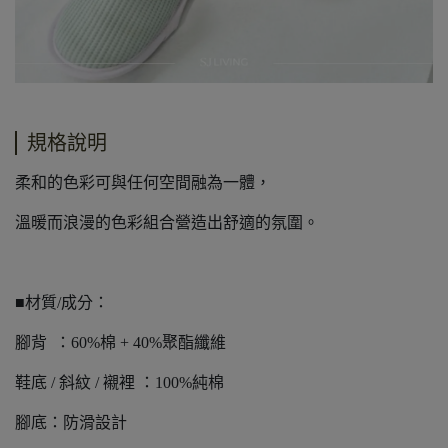
規格說明
柔和的色彩可與任何空間融為一體，
溫暖而浪漫的色彩組合營造出舒適的氛圍。
■材質/成分：
腳背 ：60%棉 + 40%聚酯纖維
鞋底 / 斜紋 / 襯裡 ：100%純棉
腳底：防滑設計