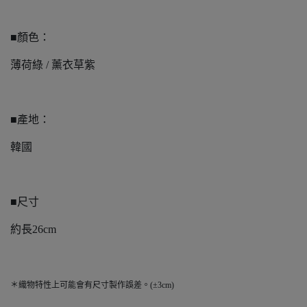
■顏色：
薄荷綠 / 薰衣草紫
■產地：
韓國
■尺寸
約長26cm
＊織物特性上可能會有尺寸製作誤差。(±3cm)